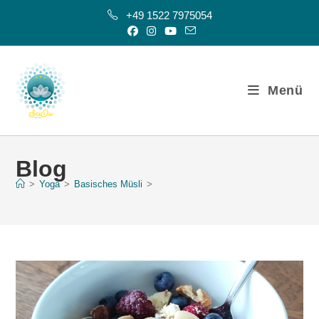
+49 1522 7975054
Menü
Blog
>
Yoga
>
Basisches Müsli
>